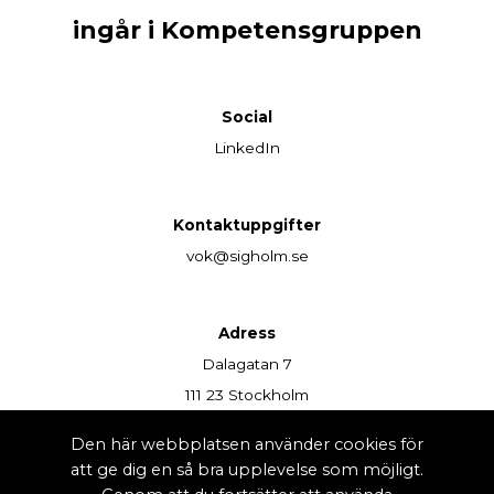
ingår i Kompetensgruppen
Social
LinkedIn
Kontaktuppgifter
vok@sigholm.se
Adress
Dalagatan 7
111 23 Stockholm
Den här webbplatsen använder cookies för
att ge dig en så bra upplevelse som möjligt.