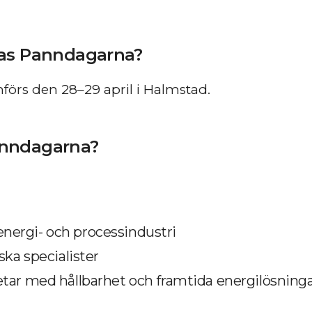
ras Panndagarna?
rs den 28–29 april i Halmstad.
anndagarna?
ergi- och processindustri
ska specialister
tar med hållbarhet och framtida energilösning