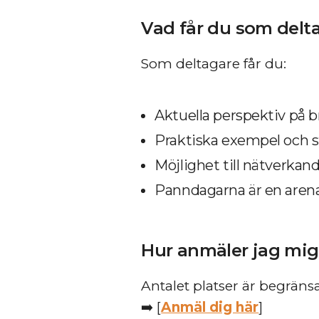
Vad får du som delt
Som deltagare får du:
Aktuella perspektiv på 
Praktiska exempel och st
Möjlighet till nätverka
Panndagarna är en aren
Hur anmäler jag mig
Antalet platser är begränsat
➡️ [
Anmäl dig här
]