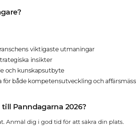
agare?
branschens viktigaste utmaningar
rategiska insikter
nde och kunskapsutbyte
a för både kompetensutveckling och affärsmäs
 till Panndagarna 2026?
. Anmäl dig i god tid för att säkra din plats.