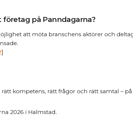
tt företag på Panndagarna?
möjlighet att möta branschens aktörer och delt
änsade.
r
]
tt kompetens, rätt frågor och rätt samtal – på e
na 2026 i Halmstad.