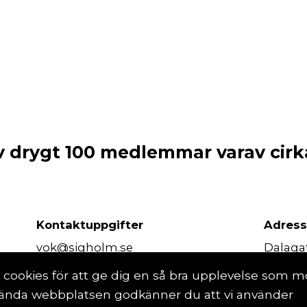
 drygt 100 medlemmar varav cirka
Kontaktuppgifter
Adres
vok@sigholm.se
Dalaga
111 23 
ookies för att ge dig en så bra upplevelse som möj
vända webbplatsen godkänner du att vi använder